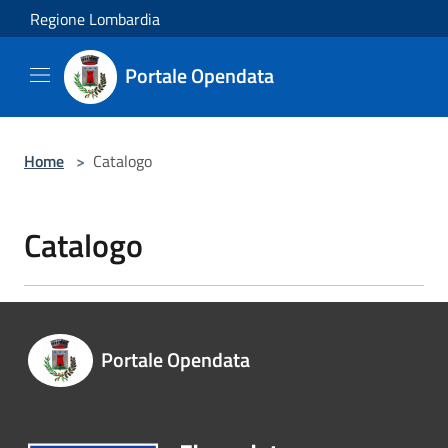
Salta al contenuto principale
Regione Lombardia
Portale Opendata
Home
>
Catalogo
Catalogo
Portale Opendata