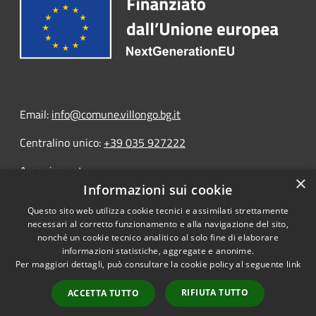
Email:
info@comune.villongo.bg.it
Centralino unico:
+39 035 927222
Area riservata
×
Informazioni sui cookie
Questo sito web utilizza cookie tecnici e assimilati strettamente
necessari al corretto funzionamento e alla navigazione del sito,
nonché un cookie tecnico analitico al solo fine di elaborare
informazioni statistiche, aggregate e anonime.
RSS
Copyright © 2026 • Portale
Per maggiori dettagli, può consultare la cookie policy al seguente
link
Accessibilità
Opendata • Powered by
Privacy
Municipium
Accesso
•
RIFIUTA TUTTO
ACCETTA TUTTO
Cookie
redazione